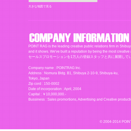
大きな地図で見る
POINT RAG is the leading creative public relations firm in Shibuy
and it shows. We've built a reputation by being the 
セールスプロモーションを1万人の登録スタッフと共に展開して
Company name : POINTRAG Inc.
Address : Nomura Bldg. B1, Shibuya 2-10-9, Shibuya-ku,
Tokyo, Japan
Zip cord : 150-0002
Date of incorporation : April, 2004
Capital : ￥10,000,000.-
Bussiness : Sales promortions, Advertising and Creative product
© 2004-2014 POINTR